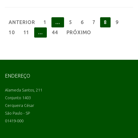
ANTERIOR
1
…
5
6
7
8
9
10
11
…
44
PRÓXIMO
ENDEREÇO
Alameda Santos, 211
Conjunto 1403
Cerqueira César
São Paulo - SP
01419-000