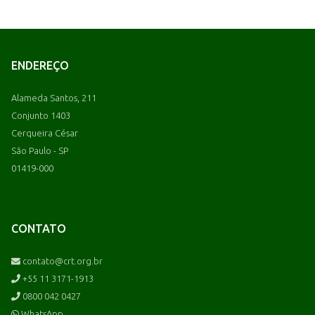
ENDEREÇO
Alameda Santos, 211
Conjunto 1403
Cerqueira César
São Paulo - SP
01419-000
CONTATO
contato@crt.org.br
+55 11 3171-1913
0800 042 0427
WhatsApp