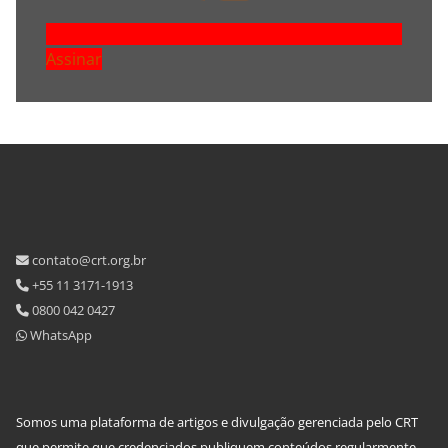
Assinar
contato@crt.org.br
+55 11 3171-1913
0800 042 0427
WhatsApp
Somos uma plataforma de artigos e divulgação gerenciada pelo CRT
que permite que credenciados publiquem conteúdos regularmente,