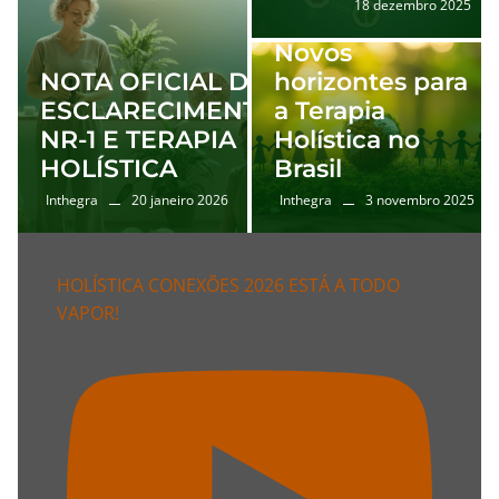
18 dezembro 2025
Novos
NOTA OFICIAL DE
horizontes para
ESCLARECIMENTO
a Terapia
NR-1 E TERAPIA
Holística no
HOLÍSTICA
Brasil
Inthegra
Inthegra
20 janeiro 2026
3 novembro 2025
HOLÍSTICA CONEXÕES 2026 ESTÁ A TODO
VAPOR!