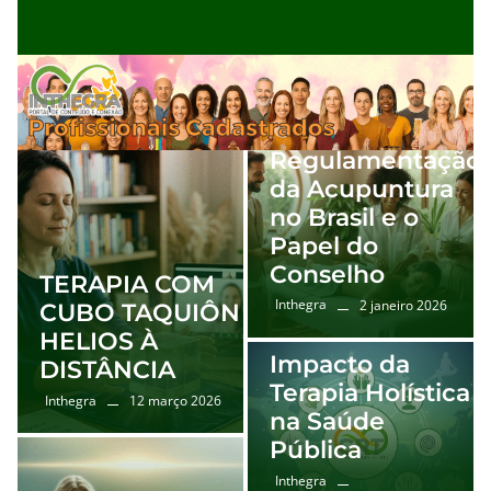
Regulamentação
da Acupuntura
no Brasil e o
Papel do
Conselho
TERAPIA COM
Inthegra
2 janeiro 2026
CUBO TAQUIÔN
HELIOS À
Impacto da
DISTÂNCIA
Terapia Holística
Inthegra
12 março 2026
na Saúde
Pública
Inthegra