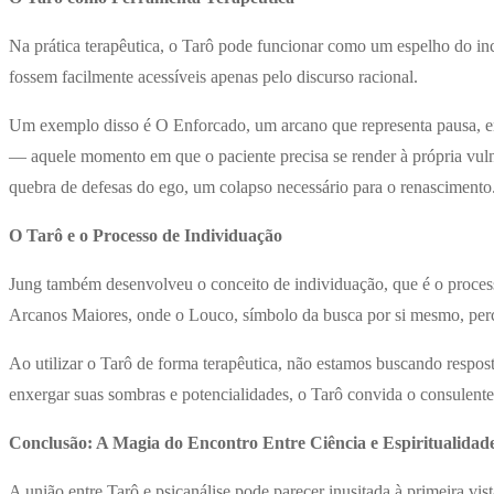
Na prática terapêutica, o Tarô pode funcionar como um espelho do inco
fossem facilmente acessíveis apenas pelo discurso racional.
Um exemplo disso é O Enforcado, um arcano que representa pausa, ent
— aquele momento em que o paciente precisa se render à própria vuln
quebra de defesas do ego, um colapso necessário para o renascimento
O Tarô e o Processo de Individuação
Jung também desenvolveu o conceito de individuação, que é o processo
Arcanos Maiores, onde o Louco, símbolo da busca por si mesmo, perc
Ao utilizar o Tarô de forma terapêutica, não estamos buscando respos
enxergar suas sombras e potencialidades, o Tarô convida o consulente
Conclusão: A Magia do Encontro Entre Ciência e Espiritualidad
A união entre Tarô e psicanálise pode parecer inusitada à primeira