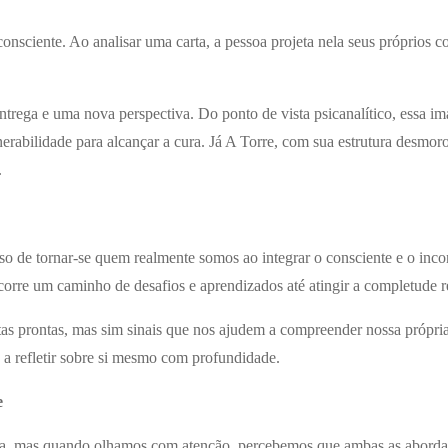
nsciente. Ao analisar uma carta, a pessoa projeta nela seus próprios c
rega e uma nova perspectiva. Do ponto de vista psicanalítico, essa ima
erabilidade para alcançar a cura. Já A Torre, com sua estrutura desmo
.
 de tornar-se quem realmente somos ao integrar o consciente e o incons
orre um caminho de desafios e aprendizados até atingir a completude 
tas prontas, mas sim sinais que nos ajudem a compreender nossa própria
 a refletir sobre si mesmo com profundidade.
e
 vista, mas quando olhamos com atenção, percebemos que ambas as abord