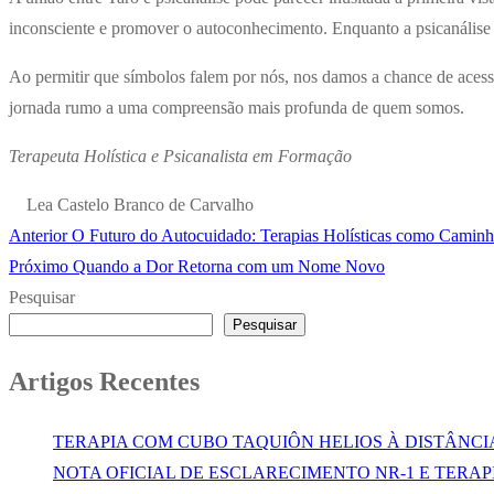
inconsciente e promover o autoconhecimento. Enquanto a psicanálise 
Ao permitir que símbolos falem por nós, nos damos a chance de acess
jornada rumo a uma compreensão mais profunda de quem somos.
Terapeuta Holística e Psicanalista em Formação
Lea Castelo Branco de Carvalho
Post
Anterior
O Futuro do Autocuidado: Terapias Holísticas como Caminh
Navegação
anterior:
Próximo
Próximo
Quando a Dor Retorna com um Nome Novo
de
post:
Pesquisar
Pesquisar
Post
Artigos Recentes
TERAPIA COM CUBO TAQUIÔN HELIOS À DISTÂNCI
NOTA OFICIAL DE ESCLARECIMENTO NR-1 E TERAP