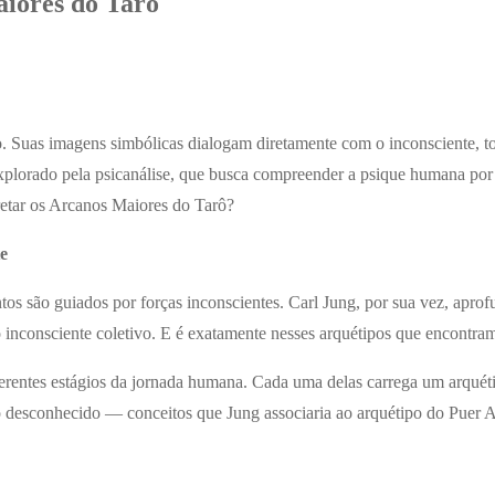
aiores do Tarô
ro. Suas imagens simbólicas dialogam diretamente com o inconsciente, 
plorado pela psicanálise, que busca compreender a psique humana por
retar os Arcanos Maiores do Tarô?
e
s são guiados por forças inconscientes. Carl Jung, por sua vez, aprofu
nconsciente coletivo. E é exatamente nesses arquétipos que encontramo
rentes estágios da jornada humana. Cada uma delas carrega um arquéti
o desconhecido — conceitos que Jung associaria ao arquétipo do Puer A