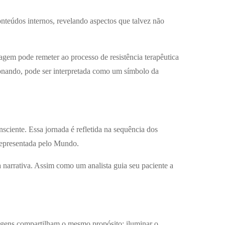
onteúdos internos, revelando aspectos que talvez não
gem pode remeter ao processo de resistência terapêutica
ronando, pode ser interpretada como um símbolo da
ciente. Essa jornada é refletida na sequência dos
representada pelo Mundo.
 narrativa. Assim como um analista guia seu paciente a
agens compartilham o mesmo propósito: iluminar o