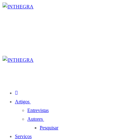
Pular
Menu
fechado
para
o
conteúdo
Artigos
Entrevistas
Autores
Pesquisar
Serviços