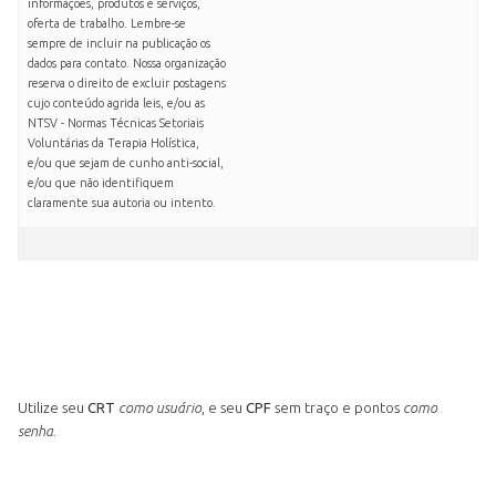
informações, produtos e serviços,
oferta de trabalho. Lembre-se
sempre de incluir na publicação os
dados para contato. Nossa organização
reserva o direito de excluir postagens
cujo conteúdo agrida leis, e/ou as
NTSV - Normas Técnicas Setoriais
Voluntárias da Terapia Holística,
e/ou que sejam de cunho anti-social,
e/ou que não identifiquem
claramente sua autoria ou intento.
Utilize seu
CRT
como usuário
, e seu
CPF
sem traço e pontos
como
senha
.