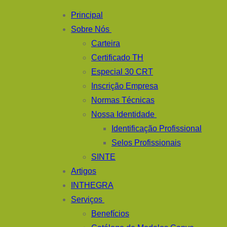
Pular
Menu
fechado
Principal
para
Sobre Nós
o
Carteira
conteúdo
Certificado TH
Especial 30 CRT
Inscrição Empresa
Normas Técnicas
Nossa Identidade
Identificação Profissional
Selos Profissionais
SINTE
Artigos
INTHEGRA
Serviços
Benefícios