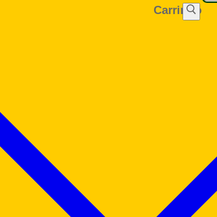
Carrinho
por: