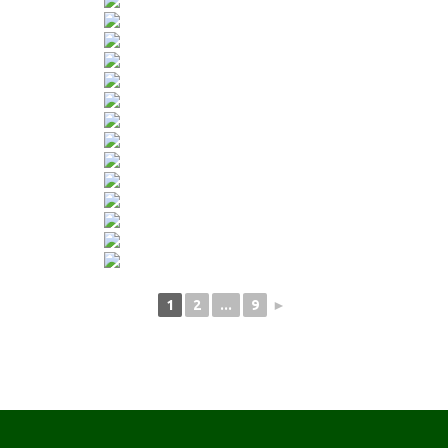
1
2
...
9
►