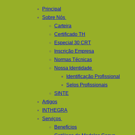
Pular
Menu
fechado
Principal
para
Sobre Nós
o
Carteira
conteúdo
Certificado TH
Especial 30 CRT
Inscrição Empresa
Normas Técnicas
Nossa Identidade
Identificação Profissional
Selos Profissionais
SINTE
Artigos
INTHEGRA
Serviços
Benefícios