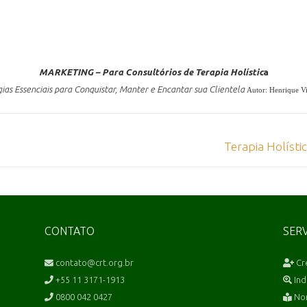
MARKETING –
Para Consultórios de Terapia Holístic
a
gias Essenciais para Conquistar, Manter e Encantar sua Clientela
Autor: Henrique Vi
Terapia Holíst
CONTATO
SER
contato@crt.org.br
Cr
+55 11 3171-1913
Ind
0800 042 0427
Nor