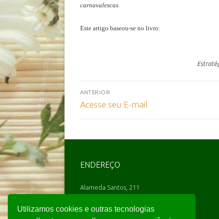
carnavalescas.
Este artigo baseou-se no livro:
Estraté
ANTERIOR
Acesse seu E-mail
ENDEREÇO
Alameda Santos, 211
Conjunto 1403
Utilizamos cookies e outras tecnologias
Cerqueira César