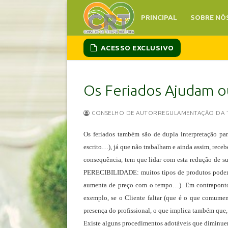
PRINCIPAL
SOBRE NÓ
ACESSO EXCLUSIVO
Os Feriados Ajudam o
CONSELHO DE AUTORREGULAMENTAÇÃO DA TE
Os feriados também são de dupla interpretação par
escrito…), já que não trabalham e ainda assim, receb
consequência, tem que lidar com esta redução de sua
PERECIBILIDADE
: muitos tipos de produtos pode
aumenta de preço com o tempo…). Em contraponto,
exemplo, se o Cliente faltar (que é o que comume
presença do profissional, o que implica também que,
Existe alguns procedimentos adotáveis que diminuem 