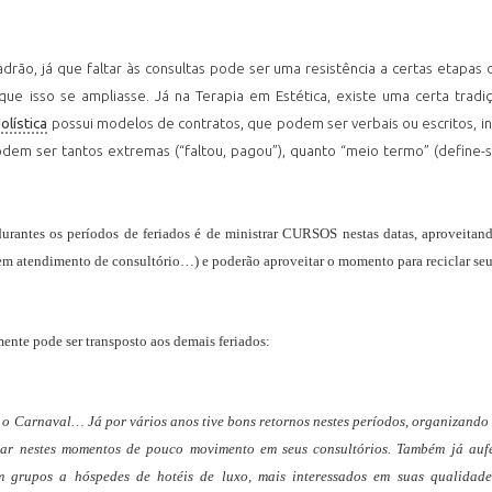
drão, já que faltar às consultas pode ser uma resistência a certas etapas
que isso se ampliasse. Já na Terapia em Estética, existe uma certa trad
olística
possui modelos de contratos, que podem ser verbais ou escritos, in
dem ser tantos extremas (“faltou, pagou”), quanto “meio termo” (define-s
s durantes os períodos de feriados é de ministrar CURSOS nestas datas, aproveitan
sem atendimento de consultório…) e poderão aproveitar o momento para reciclar se
mente pode ser transposto aos demais feriados:
o Carnaval… Já por vários anos tive bons retornos nestes períodos, organizando 
clar nestes momentos de pouco movimento em seus consultórios. Também já au
 em grupos a hóspedes de hotéis de luxo, mais interessados em suas qualidad