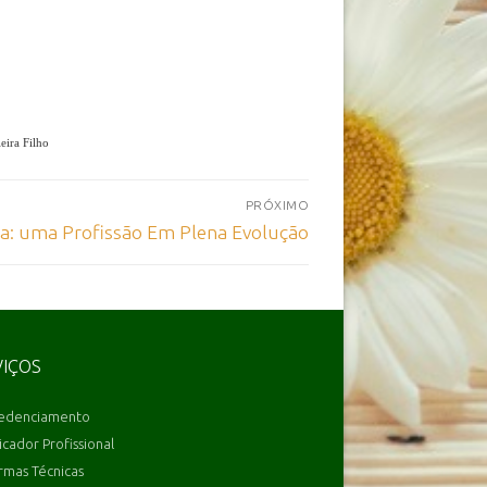
eira Filho
PRÓXIMO
ica: uma Profissão Em Plena Evolução
VIÇOS
edenciamento
icador Profissional
mas Técnicas