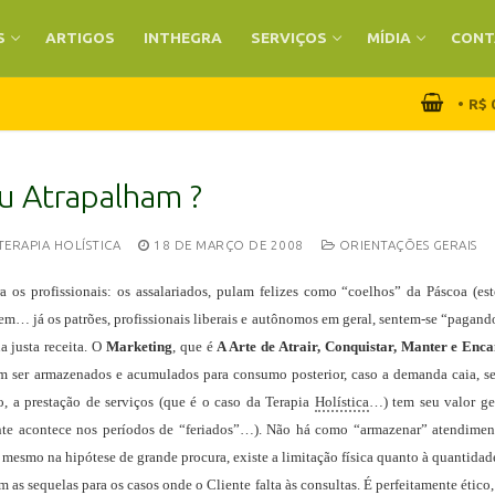
S
ARTIGOS
INTHEGRA
SERVIÇOS
MÍDIA
CONT
•
R$
u Atrapalham ?
RAPIA HOLÍSTICA
18 DE MARÇO DE 2008
ORIENTAÇÕES GERAIS
a os profissionais: os assalariados, pulam felizes como “coelhos” da Páscoa (es
em… já os patrões, profissionais liberais e autônomos em geral, sentem-se “pagando
 justa receita.
O
Marketing
, que é
A Arte de Atrair, Conquistar, Manter e Enca
m ser armazenados e acumulados para consumo posterior, caso a demanda caia, sem 
 a prestação de serviços (que é o caso da Terapia
Holística
…) tem seu valor ge
nte acontece nos períodos de “feriados”…). Não há como “armazenar” atendimen
 mesmo na hipótese de grande procura, existe a limitação física quanto à quantidad
as sequelas para os casos onde o Cliente falta às consultas. É perfeitamente ético,