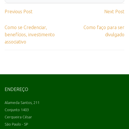
Previous Post
Next Post
Como se Credenciar,
Como faço para ser
benefícios, investimento
divulgado
associativo
ENDEREÇO
Alameda Santos, 211
Conjunto 1403
Cerqueira César
São Paulo - SP