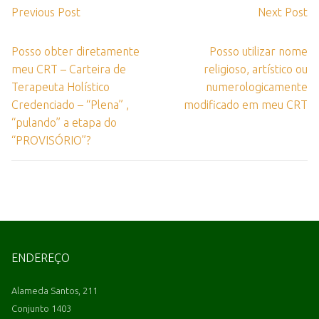
Previous Post
Next Post
Posso obter diretamente
Posso utilizar nome
meu CRT – Carteira de
religioso, artístico ou
Terapeuta Holístico
numerologicamente
Credenciado – “Plena” ,
modificado em meu CRT
“pulando” a etapa do
“PROVISÓRIO”?
ENDEREÇO
Alameda Santos, 211
Conjunto 1403