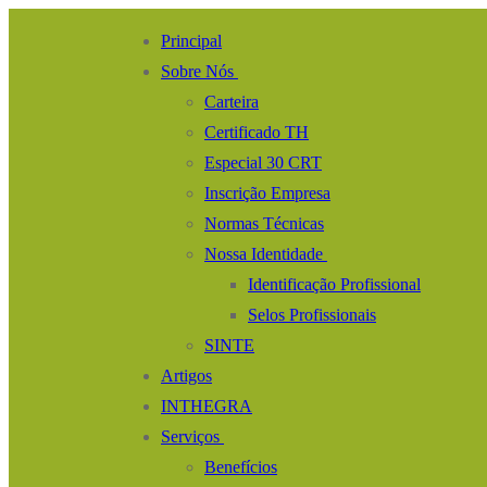
Pular
Menu
fechado
Principal
para
Sobre Nós
o
Carteira
conteúdo
Certificado TH
Especial 30 CRT
Inscrição Empresa
Normas Técnicas
Nossa Identidade
Identificação Profissional
Selos Profissionais
SINTE
Artigos
INTHEGRA
Serviços
Benefícios