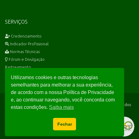
SERVIÇOS
Credenciamento
Indicador Profissional
Normas Técnicas
Fórum e Divulgação
Rastreamento
Utilizamos cookies e outras tecnologias
semelhantes para melhorar a sua experiência,
de acordo com a nossa Política de Privacidade
e, ao continuar navegando, você concorda com
Seguimos rigorosamente a
LGPD
e garantimos a proteção total dos
estas condições.
Saiba mais
seus dados conforme nossa
Política de Privacidade
.
© Copyright
CRT
- Todos os direitos reservados.
Fechar