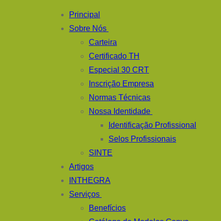
Pular
Menu
fechado
Principal
para
Sobre Nós
o
Carteira
conteúdo
Certificado TH
Especial 30 CRT
Inscrição Empresa
Normas Técnicas
Nossa Identidade
Identificação Profissional
Selos Profissionais
SINTE
Artigos
INTHEGRA
Serviços
Benefícios