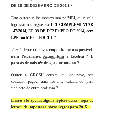
DE 19 DE DEZEMBRO DE 2014
?
Tem certeza se lhe inscreveram no
MEI
, ou se vale
ingressar nas regras da
LEI COMPLEMENTAR
147/2014
, DE 08 DE DEZEMBRO DE 2014, com
EPP
, ou
ME
ou
EIRELI
?
Já está ciente do
novos enquadramentos possíveis
para Psicanálise,
Acupuntura
e Estética ? E
para as demais técnicas, o que mudou ?
Quitou a
GRCSU
correta, ou, de novo, seu
contador pagou uma fortuna, calculando para
sindicato de outra profissão ?
E estes são apenas alguns tópicos dessa “sopa de
letras” de impostos e novos regras para 2015…