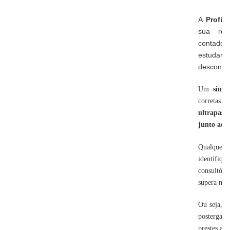
A
Profis
sua reg
contado
estudar
desconhec
Um
simp
corretas 
ultrapassa
junto ao
Qualquer 
identifiq
consultório
supera mui
Ou seja, a
postergar 
prestes a 