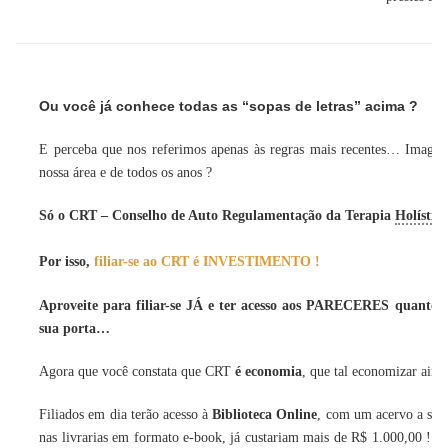
Ou você já conhece todas as “sopas de letras” acima ?
E perceba que nos referimos apenas às regras mais recentes… Imagin
nossa área e de todos os anos ?
Só o CRT – Conselho de Auto Regulamentação da Terapia
Holístic
Por isso,
filiar-se ao CRT é INVESTIMENTO !
Aproveite para filiar-se JÁ e ter acesso aos PARECERES quanto 
sua porta…
Agora que você constata que
CRT
é economia
, que tal economizar aind
Filiados em dia terão acesso à
Biblioteca Online
, com um acervo a se i
nas livrarias em formato e-book, já custariam mais de R$ 1.000,00 !
Se