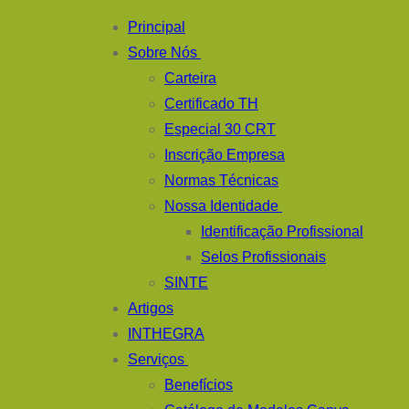
Pular
Menu
fechado
Principal
para
Sobre Nós
o
Carteira
conteúdo
Certificado TH
Especial 30 CRT
Inscrição Empresa
Normas Técnicas
Nossa Identidade
Identificação Profissional
Selos Profissionais
SINTE
Artigos
INTHEGRA
Serviços
Benefícios