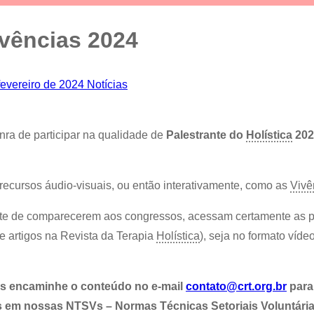
ivências 2024
fevereiro de 2024
Notícias
nra de participar na qualidade de
Palestrante do
Holística
202
 recursos áudio-visuais, ou então interativamente, como as
Vivê
te de comparecerem aos congressos, acessam certamente as 
e artigos na Revista da Terapia
Holística
), seja no formato víd
os encaminhe o conteúdo no e-mail
contato@crt.org.br
para
s em nossas NTSVs – Normas Técnicas Setoriais Voluntária