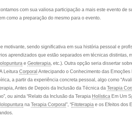
 contamos com sua valiosa participação a mais este evento de
, bem como a preparação do mesmo para o evento.
motivante, sendo significativa em sua história pessoal e profiss
ios aprendizados que estão separados em técnicas distintas, 
olopuntura
e
Geoterapia
, etc.). Outra opção seria dissertar so
“A Leitura
Corporal
Antecipando o Conhecimento das Emoções 
írica, a partir da experiência concreta pessoal, algo como “Ava
Terapia, Antes de Depois da Inclusão da Técnica da
Terapia Cor
, ou ainda “Relato da Inclusão da Terapia
Holística
Em Um Spa
olopuntura
na
Terapia Corporal
”, “
Fitoterapia
e os Efeitos dos 
andos.