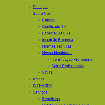
Pular
Menu
fechado
Principal
para
Sobre Nós
o
Carteira
conteúdo
Certificado TH
Especial 30 CRT
Inscrição Empresa
Normas Técnicas
Nossa Identidade
Identificação Profissional
Selos Profissionais
SINTE
Artigos
INTHEGRA
Serviços
Benefícios