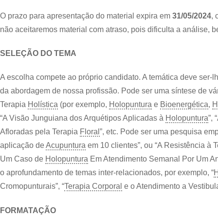
O prazo para apresentação do material expira em
31/05/2024
,
não aceitaremos material com atraso, pois dificulta a análise
SELEÇÃO DO TEMA
A escolha compete ao próprio candidato. A temática deve ser-lhe 
da abordagem de nossa profissão. Pode ser uma síntese de vár
Terapia
Holística
(por exemplo,
Holopuntura
e
Bioenergética
,
H
“A Visão Junguiana dos Arquétipos Aplicadas à
Holopuntura
”, 
Afloradas pela Terapia
Floral
”, etc. Pode ser uma pesquisa emp
aplicação de
Acupuntura
em 10 clientes”, ou “A Resistência à 
Um Caso de
Holopuntura
Em Atendimento Semanal Por Um Ano”
o aprofundamento de temas inter-relacionados, por exemplo, “
H
Cromopunturais”, “
Terapia Corporal
e o Atendimento a Vestibul
FORMATAÇÃO