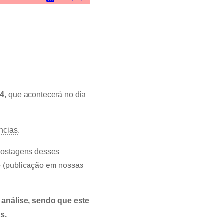
4
, que acontecerá no dia
ncias
.
postagens desses
eo (publicação em nossas
 análise, sendo que este
s.