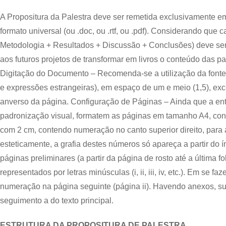
A Propositura da Palestra deve ser remetida exclusivamente e
formato universal (ou .doc, ou .rtf, ou .pdf). Considerando que 
Metodologia + Resultados + Discussão + Conclusões) deve ser 
aos futuros projetos de transformar em livros o conteúdo das pa
Digitação do Documento – Recomenda-se a utilização da fonte a
e expressões estrangeiras), em espaço de um e meio (1,5), exc
anverso da página. Configuração de Páginas – Ainda que a ent
padronização visual, formatem as páginas em tamanho A4, con
com 2 cm, contendo numeração no canto superior direito, para 
esteticamente, a grafia destes números só apareça a partir do í
páginas preliminares (a partir da página de rosto até a última 
representados por letras minúsculas (i, ii, iii, iv, etc.). Em se
numeração na página seguinte (página ii). Havendo anexos, 
seguimento a do texto principal.
ESTRUTURA DA PROPOSITURA DE PALESTRA