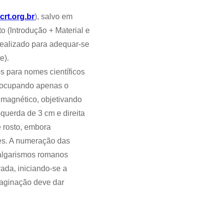
rt.org.br
), salvo em
o (Introdução + Material e
dealizado para adequar-se
e).
s para nomes científicos
), ocupando apenas o
 magnético, objetivando
querda de 3 cm e direita
e rosto, embora
ses. A numeração das
r algarismos romanos
erada, iniciando-se a
paginação deve dar