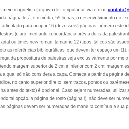
m meio magnético (arquivo de computador, via e-mail
contato@c
cada página terá, em média, 55 linhas, o desenvolvimento do text
articulado para ocupar 16 (dezesseis) páginas, número este i
lestras (claro, mediante concordância prévia de cada palestrant
rial ou times new roman, tamanho 12 (tipos itálicos são usado
eto as referências bibliográficas, que devem ter espaço um (1
rega da propositura de palestras seja exclusivamente por meio
tendo margem superior de 2 cm e inferior com 2 cm; margem es
a a qual só não considera a capa. Começa a partir da página d
ndice, no canto superior direito, sem traços, pontos ou parênte
folha antes do texto) é opcional. Caso sejam numeradas, utiliza
 fazendo tal opção, a página de rosto (página i), não deve ser num
suas páginas devem ser numeradas de maneira contínua e sua 