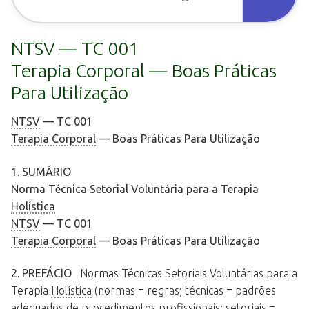
NTSV — TC 001
Terapia Corporal — Boas Práticas
Para Utilização
NTSV
— TC 001
Terapia Corporal
— Boas Práticas Para Utilização
1. SUMÁRIO
Norma Técnica Setorial Voluntária para a Terapia
Holística
NTSV
— TC 001
Terapia Corporal
— Boas Práticas Para Utilização
2. PREFÁCIO
Normas Técnicas Setoriais Voluntárias para a
Terapia
Holística
(normas = regras; técnicas = padrões
adequados de procedimentos profissionais; setoriais =